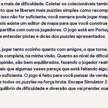
a mais de dificuldade. Coletar os colecionáveis tamb
to que te liberam mais 
puzzles
 simples como recompe
sso não for suficiente, você sempre pode jogar mapa
ois existe um editor de mapa para que você construa 
partilhe com outros jogadores. O jogo está em Portug
a entender pistas e dicas dos 
puzzles
 apresentados.
 jogar tanto sozinho quanto com amigos, o que torna 
is completa, na minha visão. Quanto ao nível de dificu
opinião, são bem equilibrados, fazendo o jogador rea
ais que algumas vezes pareça que está faltando algo, 
 suficiente. O jogo é feito para você pensar de verda
e todos os 
puzzles
 na força bruta. Escape Simulator 2 
ilíbrio de dificuldade e diversão que vai prender su