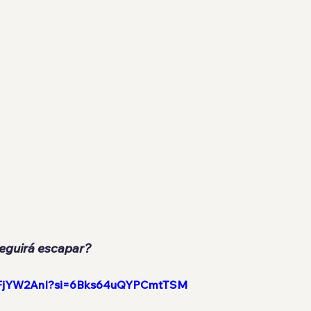
eguirá escapar?
7pFjYW2AnI?si=6Bks64uQYPCmtTSM