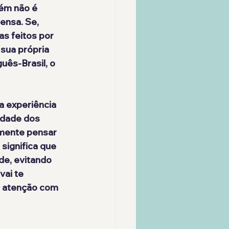
ém não é 
nsa. Se, 
s feitos por 
sua própria 
uês-Brasil, o 
a experiência 
ldade dos 
lmente pensar 
significa que 
de, evitando 
vai te 
a atenção com 