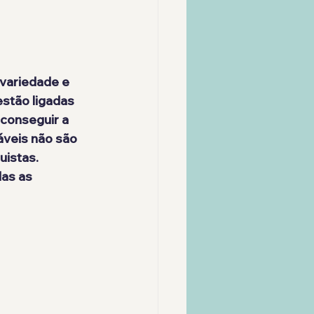
variedade e 
stão ligadas 
 conseguir a 
veis não são 
istas. 
as as 