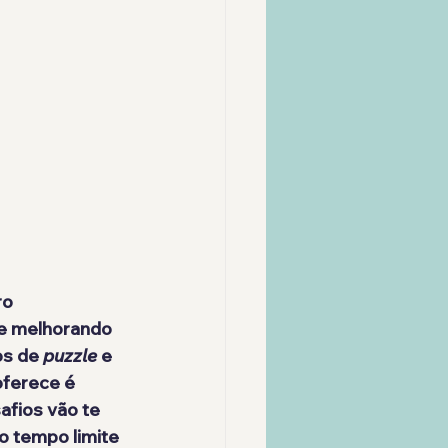
o 
e melhorando 
os de 
puzzle
 e 
oferece é 
afios vão te 
o tempo limite 