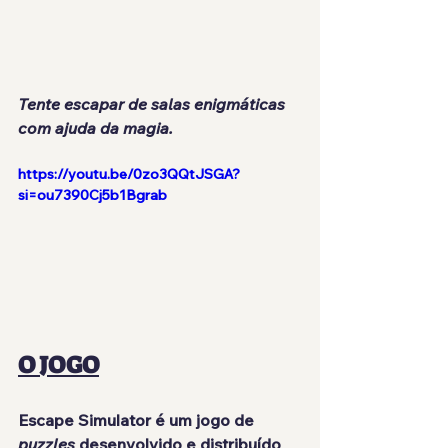
Tente escapar de salas enigmáticas 
com ajuda da magia.
https://youtu.be/0zo3QQtJSGA?
si=ou7390Cj5b1Bgrab
O JOGO
Escape Simulator
 é um jogo de 
puzzles
 desenvolvido e distribuído 