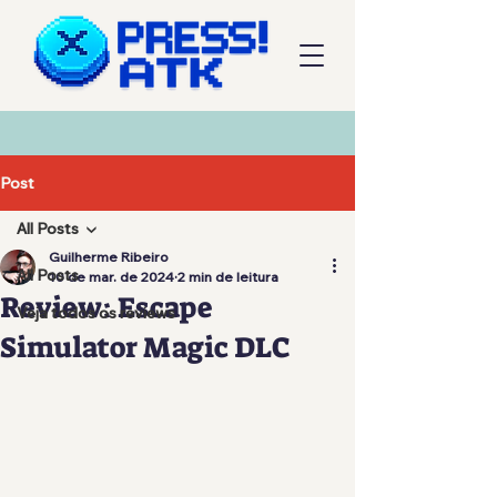
Post
All Posts
Guilherme Ribeiro
All Posts
10 de mar. de 2024
2 min de leitura
Review: Escape
Veja todos os reviews
Simulator Magic DLC