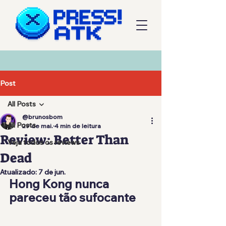
Post
All Posts
@brunosbom
All Posts
29 de mai.
4 min de leitura
Review: Better Than
Veja todos os reviews
Dead
Atualizado:
7 de jun.
Hong Kong nunca 
pareceu tão sufocante