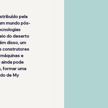
istribuído pela 
Num mundo pós-
ecnologias 
eio do deserto 
ém disso, um 
s construtores
 máquinas e 
ê ainda pode 
s, formar uma 
ndo de My 