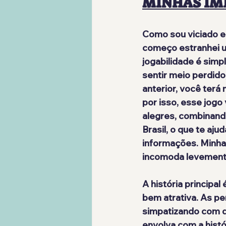
MINHAS IM
Como sou viciado 
começo estranhei um
jogabilidade é sim
sentir meio perdido
anterior, você terá 
por isso, esse jogo
alegres
, combinand
Brasil
, o que te aju
informações. Minha 
incomoda levemente
A história principal
bem atrativa
. As p
simpatizando com q
envolva com a histó