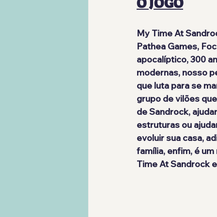
O JOGO
My Time At Sandro
Pathea Games
, 
Foc
apocalíptico, 300 a
modernas, nosso p
que luta para se m
grupo de vilões que
de Sandrock, ajudar
estruturas ou ajudan
evoluir sua casa, ad
família, enfim, é u
Time At Sandrock e