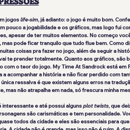
PRESSÕES
em jogos
 life-sim
, já adianto:
 o jogo é muito bom
. Conf
 pouco a jogabilidade e os gráficos, mas logo fui co
ples, apesar de ter muitos elementos. No começo voc
, mas pode ficar tranquilo que tudo flue bem. Como di
muitas coisas pra fazer no jogo, além de seguir a históri
 vai te prender totalmente. Quanto aos gráficos, são
 b
o com o teor do jogo. My Time At Sandrock 
está em 
da a acompanhar a história e não ficar perdido com tan
única ressalva é que existem alguns erros na traduçã
, mas não atrapalha em nada, só frescura minha me
 é interessante e até possui alguns
 plot twists
, que de
ersonagens são 
carismáticas e tem personalidade
. Vo
uase todos da cidade e eles são essenciais para que
ria. A cidade não é grande, mas isso não é ruim. A dis