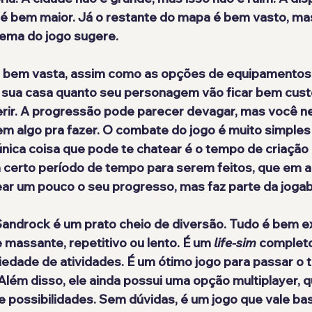
a é bem maior. Já o restante do mapa é bem vasto, m
tema do jogo sugere.
 
bem vasta
, assim como as opções de equipamentos 
sua casa quanto seu personagem vão ficar bem cust
erir. A progressão pode parecer devagar, mas você nem
em algo pra fazer. O combate do jogo é
 muito simples
 única coisa que pode te chatear é o tempo de criação 
 certo período de tempo para serem feitos, que em a
r um pouco o seu progresso, mas faz parte da jogabi
androck é um prato cheio de diversão. Tudo é 
bem e
 massante, repetitivo ou lento. É um 
life-sim
 completo
edade de atividades. É um ótimo jogo para passar o t
lém disso, ele ainda possui uma opção multiplayer, 
e possibilidades. Sem dúvidas, é um jogo que
 vale ba