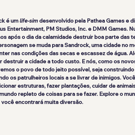
ck
 é um 
life-sim
 desenvolvido pela 
Pathea Games
 e d
us Entertainment
, 
PM Studios, Inc.
 e 
DMM Games
. 
nos após o dia da calamidade destruir boa parte das t
ersonagem se muda para 
Sandrock
, uma cidade no m
anter nas condições das secas e escassez de água. Al
r destruir a cidade a todo custo. E nós, como os 
novo
emos o povo de todo jeito possível, seja construindo
do os patrulheiros locais a se livrar de inimigos. Voc
icionar estruturas, fazer plantações, cuidar de animai
m mundo repleto de coisas para se fazer. Explore o mu
 você encontrará muita diversão.