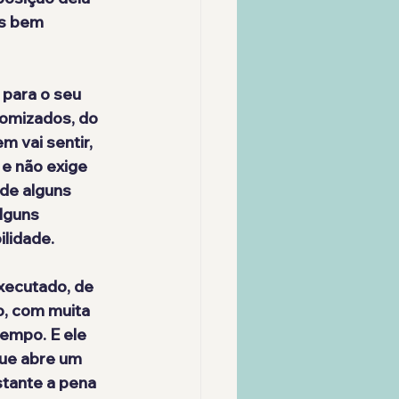
as bem 
para o seu 
omizados, do 
 vai sentir, 
 e não exige 
de alguns 
lguns 
lidade.
xecutado
, de 
, com muita 
empo. E ele 
que abre um 
stante a pena