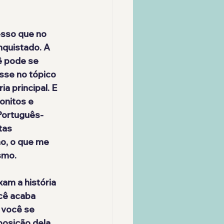
esso que no 
nquistado. A 
ê pode se 
sse no tópico 
a principal. E 
onitos e 
Português-
tas 
o, o que me 
smo.
ixam a
 história 
cê acaba 
 você se 
posição dela 