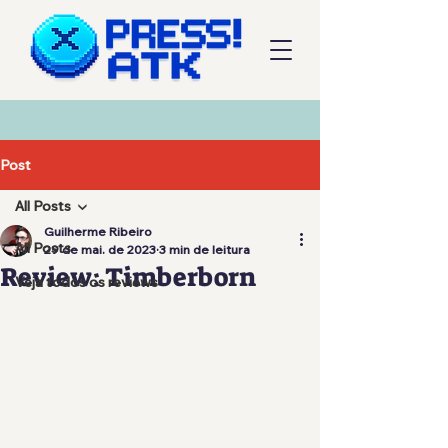
Post
All Posts
Guilherme Ribeiro
All Posts
29 de mai. de 2023
3 min de leitura
Review: Timberborn
Veja todos os reviews