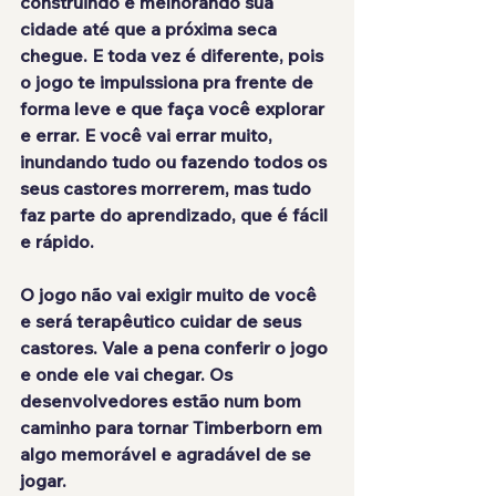
construindo e melhorando sua 
cidade até que a próxima seca 
chegue. E toda vez é diferente, pois 
o jogo te impulssiona pra frente de 
forma leve
 e que faça você explorar 
e errar. E você 
vai errar muito
, 
inundando tudo ou fazendo todos os 
seus castores morrerem, mas tudo 
faz parte do aprendizado, que é fácil 
e rápido.
O jogo não vai exigir muito de você 
e será terapêutico cuidar de seus 
castores. Vale a pena conferir o jogo 
e onde ele vai chegar. Os 
desenvolvedores estão num
 bom 
caminho
 para tornar Timberborn em 
algo 
memorável
 e 
agradável
 de se 
jogar.