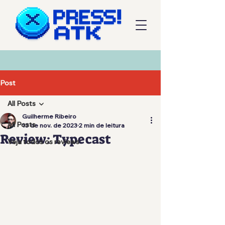
Post
All Posts
Guilherme Ribeiro
All Posts
13 de nov. de 2023
2 min de leitura
Review: Typecast
Veja todos os reviews