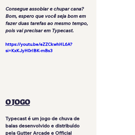
Consegue assobiar e chupar cana? 
Bom, espero que você seja bom em 
fazer duas tarefas ao mesmo tempo, 
pois vai precisar em Typecast.
https://youtu.be/eZZCkwhHL6A?
si=KxKJyH0rIBK-mBs3
O JOGO
Typecast
 é um jogo de chuva de 
balas desenvolvido
e distribuído 
pela 
Gutter Arcade e Official 