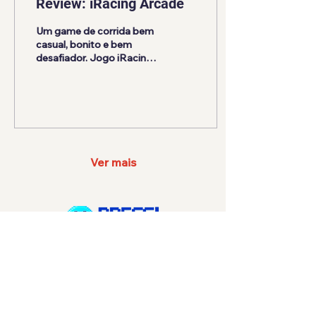
Review: iRacing Arcade
Um game de corrida bem
casual, bonito e bem
desafiador. Jogo iRacing
Arcade é um jogo de
corrida e de
"administração",
desenvolvido pela
iRacing. Derivado do jogo
original, iRacing, iRacing
Arcade mistura o clássico
Ver mais
de corrida (por
campeonatos), com uma
estética minimalista, onde
os carros parecem até de
brinquedo, com um
sistema de gestão de
campus, onde se pode
criar estruturas, como
garagem, engenharia, etc,
para que se possa ganhar
Navegação
boosts, melhorias para os
carros em termos de