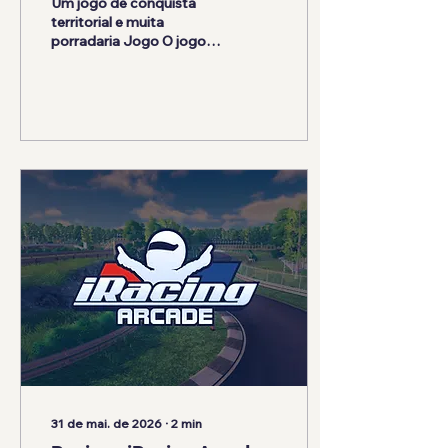
Um jogo de conquista
territorial e muita
porradaria Jogo O jogo
Gangs of Asia é um jogo
do estilo Action RTS com
beat'em up, onde você
controla 1 de 4
personagens disponíveis,
praticantes de artes
marciais. O jogo consiste
em que, controlando o
personagem, você
derrote inimigos (ao estilo
beat'em up), sendo os
"che fes" principais (como
o seu personagem), bem
como outros NPCs, e ao
mesmo tempo conquiste
territórios no mapa. Para
conquistar o território, o
jogador precisa estar na
frente do...
31 de mai. de 2026
∙
2
min