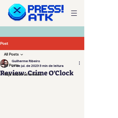
Post
All Posts
Guilherme Ribeiro
All Posts
27 de jul. de 2023
3 min de leitura
Review: Crime O'Clock
Veja todos os reviews