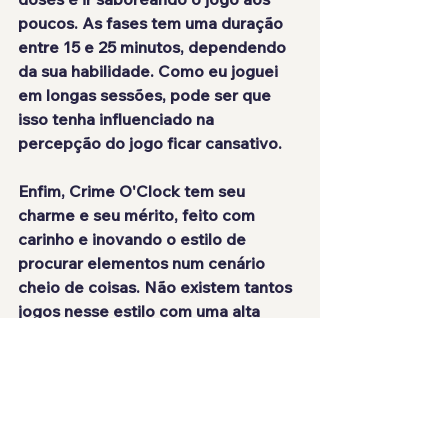
poucos. As fases tem uma duração 
entre 15 e 25 minutos, dependendo 
da sua habilidade. Como eu joguei 
em longas sessões, pode ser que 
isso tenha influenciado na 
percepção do jogo ficar cansativo.
Enfim, Crime O'Clock tem 
seu 
charme 
e 
seu mérito
, feito com 
carinho e inovando o estilo de 
procurar elementos num cenário 
cheio de coisas. Não existem tantos 
jogos nesse estilo com uma alta 
qualidade, então é uma 
grata 
surpresa
 ter um jogo bem 
trabalhado como esse.
NOTA: 7.5/10