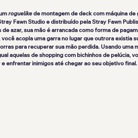
um 
roguelike
 de montagem de deck com máquina de g
Stray Fawn Studio
 e distribuído pela 
Stray Fawn Publi
s de azar, sua mão é arrancada como forma de pagam
você acopla uma garra no lugar que outrora existia s
rras para recuperar sua mão perdida. Usando uma m
gual aquelas de shopping com bichinhos de pelúcia, v
e enfrentar inimigos até chegar ao seu objetivo final.