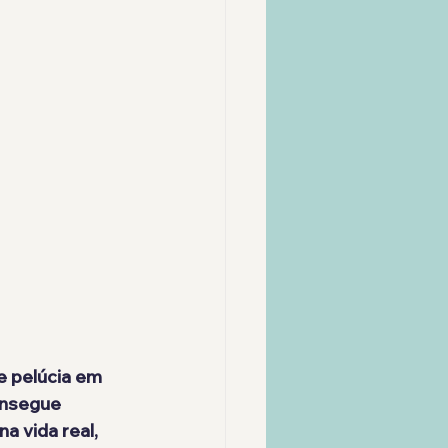
e pelúcia em 
onsegue 
a vida real, 