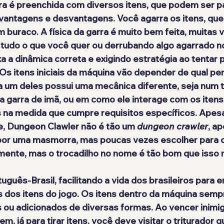
a é preenchida com diversos itens, que podem ser pa
r vantagens e desvantagens. Você agarra os itens, qu
buraco. A física da garra é muito bem feita, muitas 
tudo o que você quer ou derrubando algo agarrado n
xa a dinâmica correta e exigindo estratégia ao tentar 
Os itens iniciais da máquina vão depender de qual p
 um deles possui uma mecânica diferente, seja num t
 garra de imã, ou em como ele interage com os itens.
na medida que cumpre requisitos específicos. Apesa
e, Dungeon Clawler não é tão um 
dungeon crawler
, ap
r por uma masmorra, mas poucas vezes escolher para qu
mente, mas o trocadilho no nome é tão bom que isso 
guês-Brasil, facilitando a vida dos brasileiros para e
s dos itens do jogo. Os itens dentro da máquina sem
s ou adicionados de diversas formas. Ao vencer inimi
m, já para tirar itens, você deve visitar o triturador q