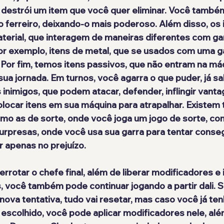
, destrói um item que você quer eliminar. Você també
 ferreiro, deixando-o mais poderoso. Além disso, os 
terial, que interagem de maneiras diferentes com gar
r exemplo, itens de metal, que se usados com uma ga
. Por fim, temos itens passivos, que não entram na má
a jornada. Em turnos, você agarra o que puder, já sa
 inimigos, que podem atacar, defender, inflingir vanta
locar itens em sua máquina para atrapalhar. Existem
omo as de sorte, onde você joga um jogo de sorte, com
urpresas, onde você usa sua garra para tentar conseg
r apenas no prejuízo.
rotar o chefe final, além de liberar modificadores e 
, você também pode continuar jogando a partir dali. 
va tentativa, tudo vai resetar, mas caso você já ten
scolhido, você pode aplicar modificadores nele, al