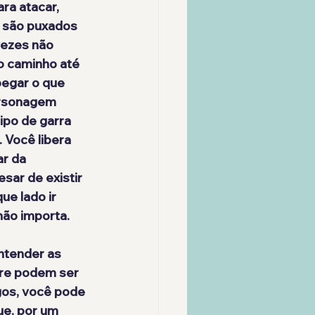
ra atacar, 
e são puxados 
vezes não 
o caminho até 
pegar o que 
ersonagem 
ipo de garra 
 Você libera 
r da 
esar de existir 
e lado ir 
não importa.
ntender as 
pre podem ser 
gos, você pode 
ue, por um 