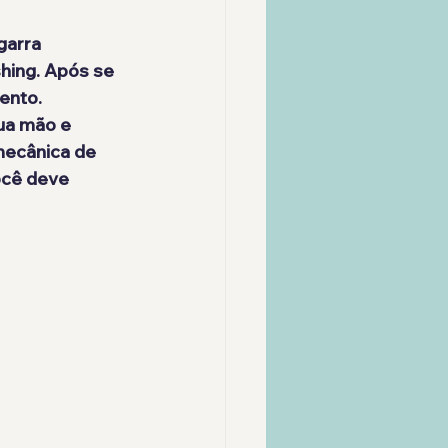
arra 
shing
. Após se 
ento. 
ua mão e 
ecânica de 
ocê deve 