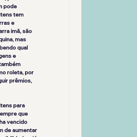
m pode 
itens tem 
ras e 
rra imã, são 
quina, mas 
bendo qual 
gens e 
 também 
o roleta, por 
uir prêmios, 
itens para 
Sempre que 
ha vencido 
ém de aumentar 