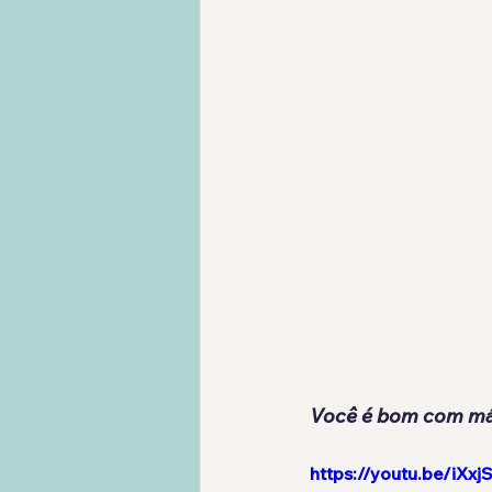
Você é bom com má
https://youtu.be/i