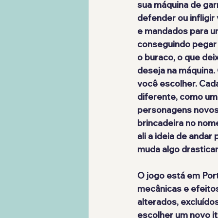
sua máquina de garr
defender ou infligi
e mandados para um 
conseguindo pegar 
o buraco, o que dei
deseja na máquina. 
você escolher. Cada
diferente, como uma
personagens novos 
brincadeira no nom
ali a ideia de anda
muda algo drastica
O jogo está em Portu
mecânicas e efeito
alterados, excluído
escolher um novo ite