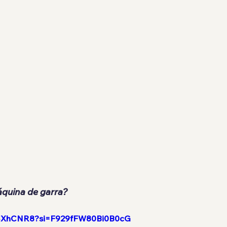
quina de garra?
XxjSXhCNR8?si=F929fFW80Bi0B0cG