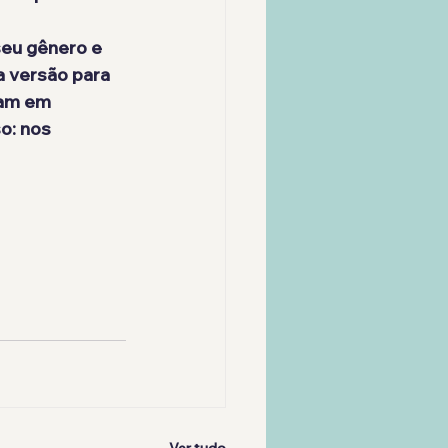
seu gênero e 
a versão para 
cam em 
o: nos 