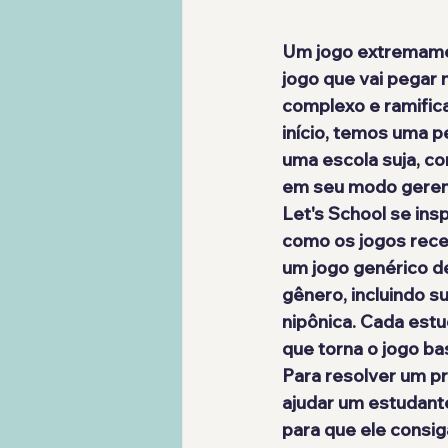
Um jogo extremament
jogo que vai pegar n
complexo e ramific
início, temos uma 
uma escola suja, co
em seu modo geren
Let's School se ins
como os jogos rece
um jogo genérico d
gênero, incluindo su
nipônica. Cada est
que torna o jogo ba
Para resolver um p
ajudar um estudante
para que ele consig