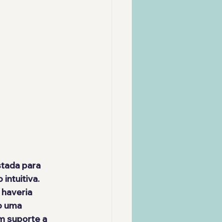
stada para 
intuitiva. 
 haveria 
o uma 
m suporte a 