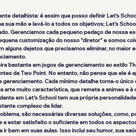
e detalhista: é assim que posso definir Let's Schoo
a sua mão e levá-lo a todos os objetivos; Let's School
ado. Gerenciamos cada pequeno pedaço de nossa esc
pequena customização do nosso "diretor" e somos co
m alguns dejetos que precisamos eliminar, no maior e
ciamento.
pira bastante em jogos de gerenciamento ao estilo T
ntes da Two Point. No entanto, não pense que ele é 
e gerenciamento. Cada mínimo detalhe torna-o único 
a arte muito característica, que remete a animes e à c
udante em Let's School tem sua própria personalidade
stante complexo de lidar.
roblema, são necessárias diversas soluções, como, p
 a estar satisfeito o suficiente em todos os aspect
a ir bem em suas aulas. Isso inclui seu humor, sua saú