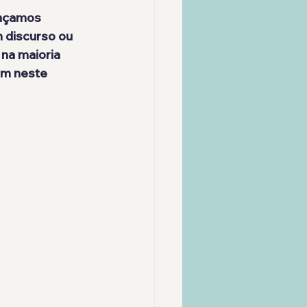
ançamos 
 discurso ou 
na maioria 
am neste 