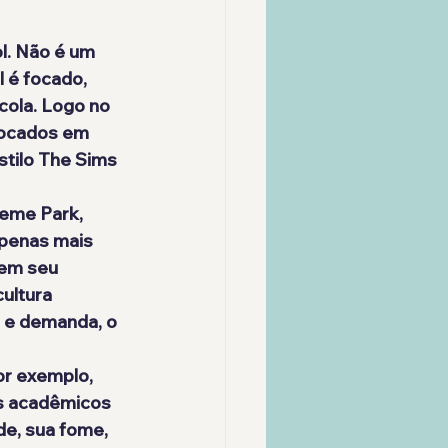
l. Não é um 
 é focado, 
ola. Logo no 
locados em 
stilo The Sims 
heme Park, 
apenas mais 
em seu 
ultura 
 e demanda, o 
or exemplo, 
os acadêmicos 
de, sua fome, 