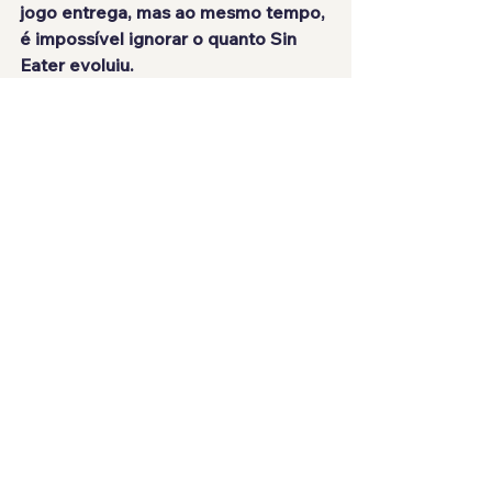
jogo entrega, mas ao mesmo tempo, 
é impossível ignorar o quanto Sin 
Eater evoluiu.
A exploração é excelente. O 
crossbreeding é absurdamente 
viciante. A atmosfera é memorável. 
E talvez o mais importante: o jogo 
finalmente parece entregar aquela 
visão ambiciosa que o primeiro 
Monster Crown prometia anos atrás.
E honestamente? Para alguém que 
sempre quis ver jogos de captura de 
monstros retornando para uma 
estética 2D mais clássica sem abrir 
mão das possibilidades modernas, 
Monster Crown: Sin Eater chega 
muito perto desse sonho.