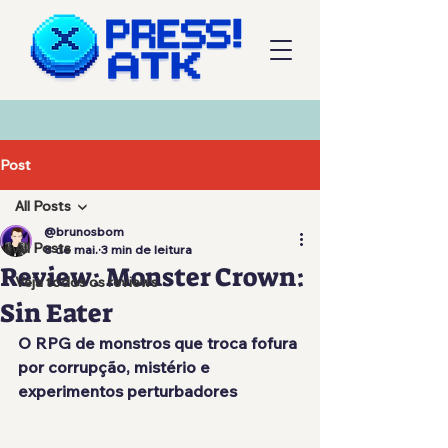
Post
All Posts
@brunosbom
All Posts
8 de mai.
3 min de leitura
Review: Monster Crown:
Veja todos os reviews
Sin Eater
O RPG de monstros que troca fofura 
por corrupção, mistério e 
experimentos perturbadores