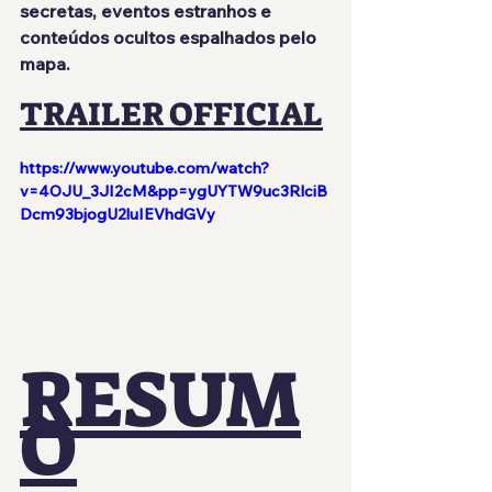
secretas, eventos estranhos e 
conteúdos ocultos espalhados pelo 
mapa.
TRAILER OFFICIAL
https://www.youtube.com/watch?
v=4OJU_3JI2cM&pp=ygUYTW9uc3RlciB
Dcm93bjogU2luIEVhdGVy
RESUM
O