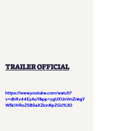
TRAILER OFFICIAL
https://www.youtube.com/watch?
v=dhRv44EyAoY&pp=ygUXUnVmZnkgY
W5kIHRoZSBSaXZlcnNpZGU%3D