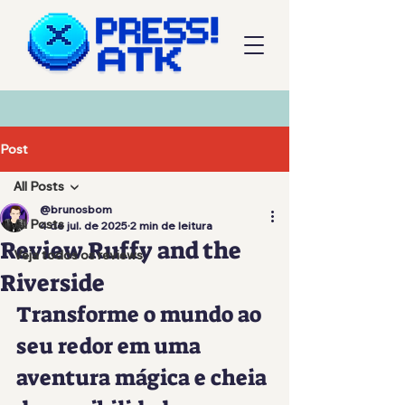
Post
All Posts
@brunosbom
All Posts
4 de jul. de 2025
2 min de leitura
Review Ruffy and the
Veja todos os reviews
Riverside
Transforme o mundo ao 
seu redor em uma 
aventura mágica e cheia 