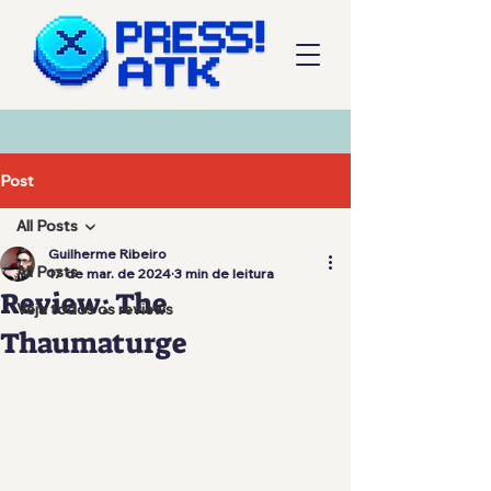
Post
All Posts
Guilherme Ribeiro
All Posts
17 de mar. de 2024
3 min de leitura
Review: The
Veja todos os reviews
Thaumaturge