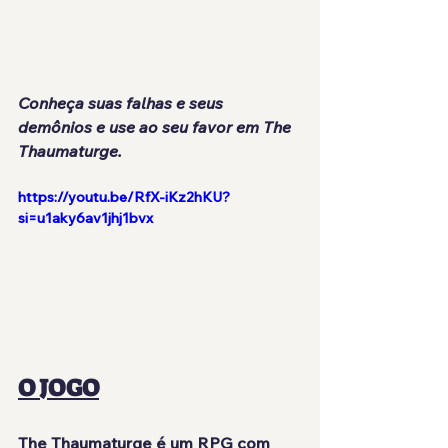
Conheça suas falhas e seus 
demônios e use ao seu favor em The 
Thaumaturge.
https://youtu.be/RfX-iKz2hKU?
si=u1aky6av1jhj1bvx
O JOGO
The Thaumaturge
 é um RPG com 