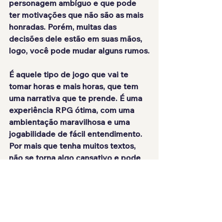
personagem ambíguo e que pode 
ter motivações que não são as mais 
honradas. Porém, muitas das 
decisões dele estão em suas mãos, 
logo, você pode mudar alguns rumos.
É aquele tipo de jogo que 
vai te 
tomar horas e mais horas
, que tem 
uma narrativa que te prende. É uma 
experiência RPG ótima, com uma 
ambientação maravilhosa e uma 
jogabilidade de fácil entendimento. 
Por mais que tenha muitos textos, 
não se torna algo cansativo e pode 
ser tranquilamente jogado em doses 
curtas, assim aproveitando cada 
momento desse bom jogo.
NOTA: 8.5/10