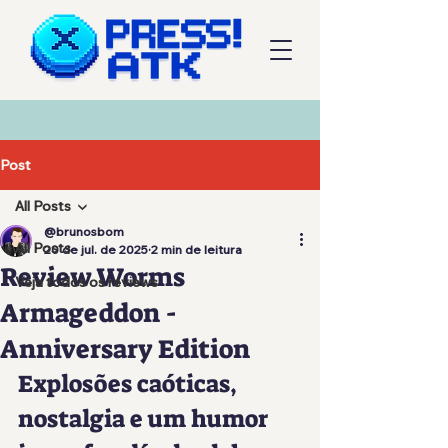
Post
All Posts
@brunosbom
All Posts
20 de jul. de 2025
2 min de leitura
Review Worms
Veja todos os reviews
Armageddon -
Anniversary Edition
Explosões caóticas, 
nostalgia e um humor 