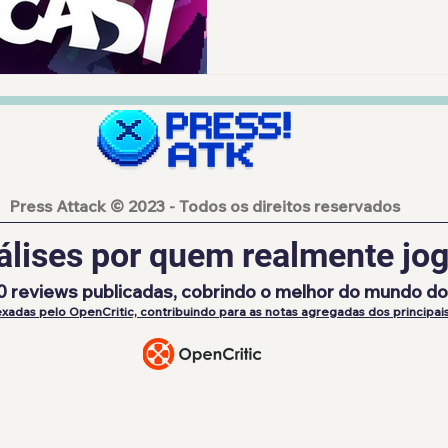
Press Attack © 2023 - Todos os direitos reservados
álises por quem realmente jog
0 reviews publicadas, cobrindo o melhor do mundo d
xadas pelo OpenCritic, contribuindo para as notas agregadas dos principais