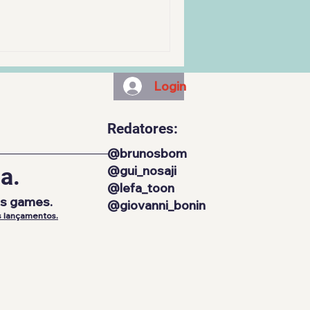
Login
Redatores:
@brunosbom
a.
@gui_nosaji
@lefa_toon
os games.
@giovanni_bonin
 lançamentos.​