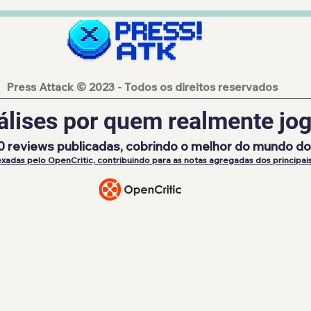
Press Attack © 2023 - Todos os direitos reservados
álises por quem realmente jog
0 reviews publicadas, cobrindo o melhor do mundo d
xadas pelo OpenCritic, contribuindo para as notas agregadas dos principais