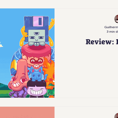
Guilherm
3 min d
Review: 