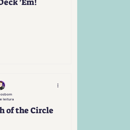
Deck 'Em!
nosbom
e leitura
 of the Circle