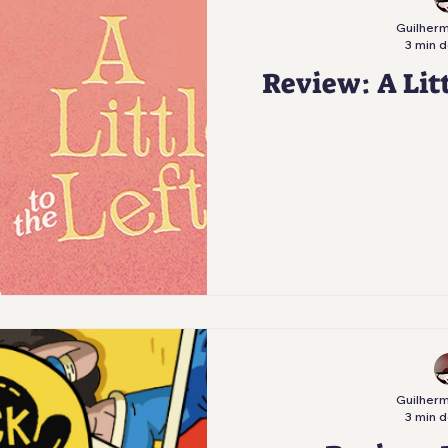
Guilherm
3 min d
Review: A Lit
Guilherm
3 min d