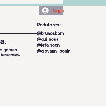
Login
Redatores:
@brunosbom
a.
@gui_nosaji
@lefa_toon
os games.
@giovanni_bonin
 lançamentos.​