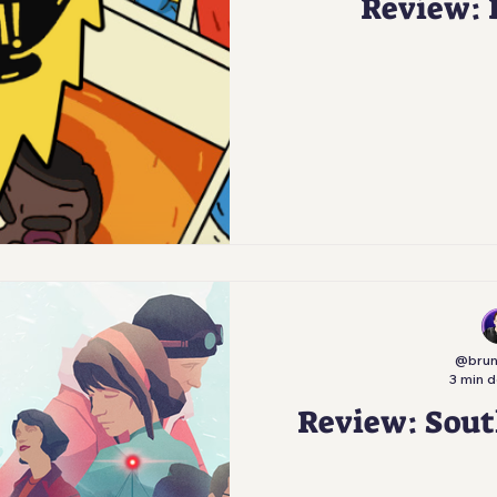
Review: 
@bru
3 min d
Review: South