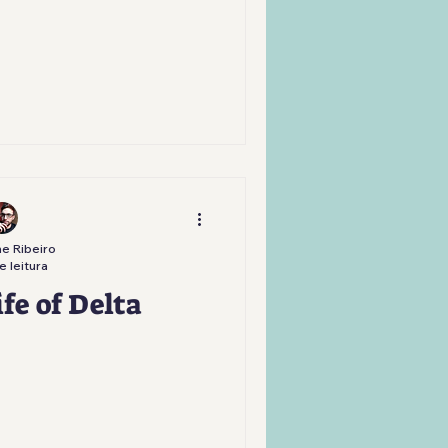
e Ribeiro
e leitura
fe of Delta