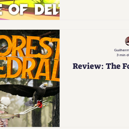
Guilherm
3 min d
Review: The F