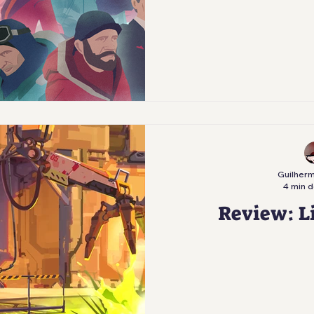
Guilherm
4 min d
Review: Li