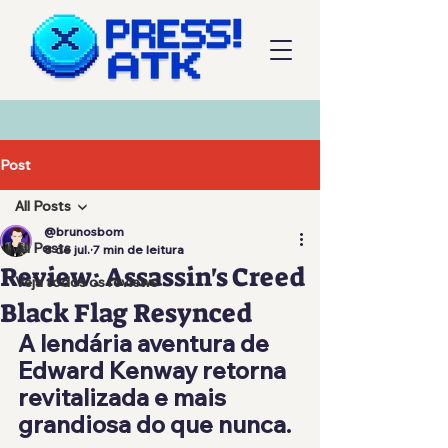
Post
All Posts
@brunosbom
All Posts
8 de jul.
7 min de leitura
Review: Assassin's Creed
Veja todos os reviews
Black Flag Resynced
A lendária aventura de 
Edward Kenway retorna 
revitalizada e mais 
grandiosa do que nunca.