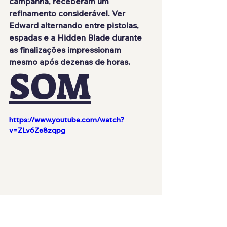
campanha, receberam um 
refinamento considerável. Ver 
Edward alternando entre pistolas, 
espadas e a Hidden Blade durante 
as finalizações impressionam 
mesmo após dezenas de horas.
SOM
https://www.youtube.com/watch?
v=ZLv6Ze8zqpg
Resynced preserva boa parte do 
trabalho original composto por Brian 