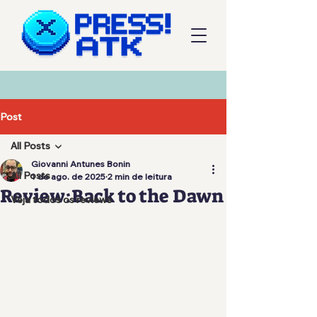
Post
All Posts
Giovanni Antunes Bonin
All Posts
1 de ago. de 2025
2 min de leitura
Review:Back to the Dawn
Veja todos os reviews