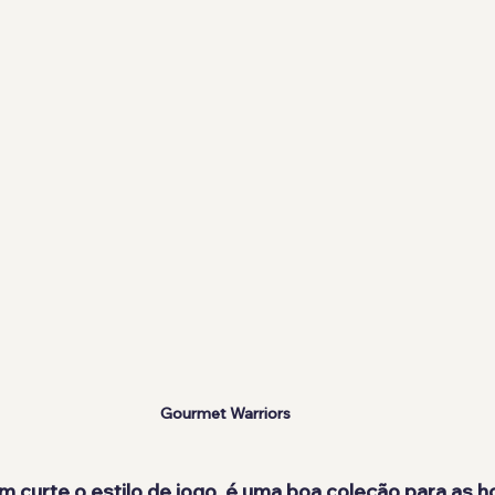
Gourmet Warriors
m curte o estilo de jogo, é uma boa coleção para as h