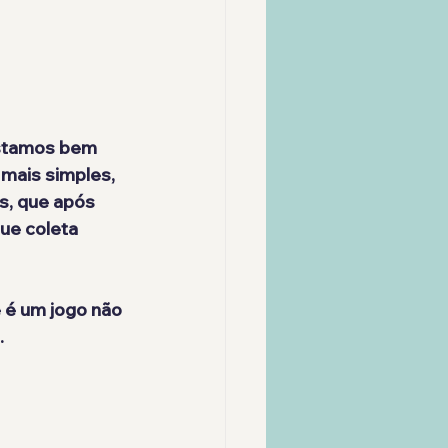
estamos bem 
mais simples, 
, que após 
ue coleta 
 é um jogo não 
.