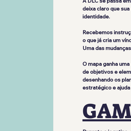
A DLC se passa em
deixa claro que sua
identidade. 
Recebemos instruç
o que já cria um vín
Uma das mudanças m
O mapa ganha uma d
de objetivos e ele
desenhando os plan
estratégico e ajuda
GAM