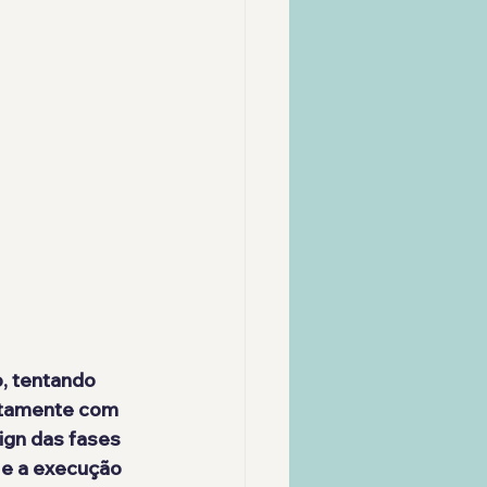
o
, tentando 
etamente com 
gn das fases 
 e a execução 