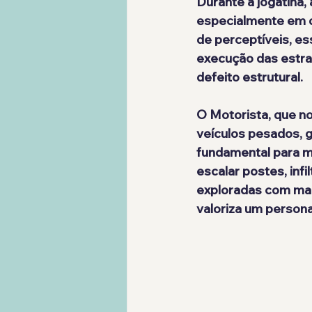
Durante a jogatina, 
especialmente em ob
de perceptíveis, e
execução das estra
defeito estrutural.
O 
Motorista
, que n
veículos pesados, 
fundamental para m
escalar postes, infi
exploradas com mai
valoriza um person