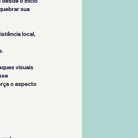
e desde o início 
quebrar sua 
istência local, 
s
. 
ques visuais 
sse 
rça o aspecto 