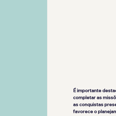
É importante destaca
completar as missõ
as conquistas pres
favorece o planeja