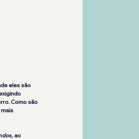
nde eles são 
 exigindo 
erro. Como são 
 mais 
ndos
, ao 