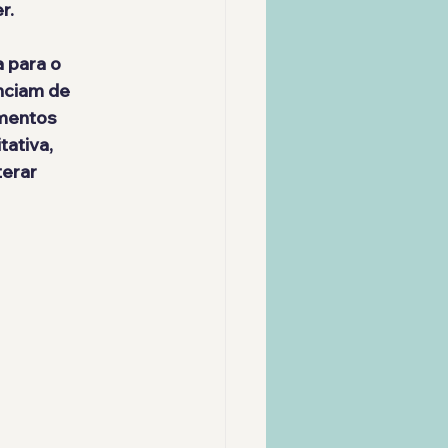
r.
 para o 
nciam de 
mentos 
ativa, 
erar 