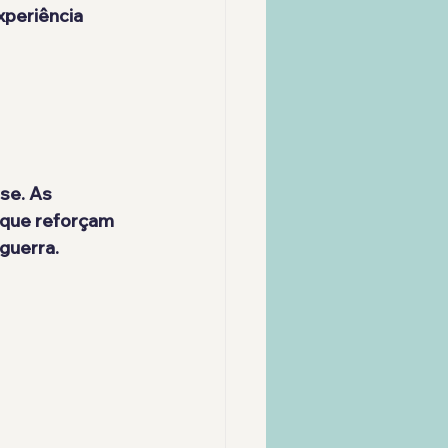
periência 
ase
. As 
 que reforçam 
 guerra.