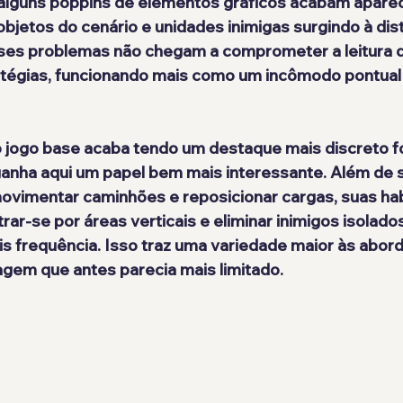
alguns 
poppins de elementos gráficos
 acabam aparec
jetos do cenário e unidades inimigas surgindo à dist
sses problemas não chegam a comprometer a leitura 
tégias, funcionando mais como um incômodo pontual
o jogo base acaba tendo um destaque mais discreto f
ganha aqui um papel bem mais interessante. Além de s
ovimentar caminhões e reposicionar cargas, suas hab
ltrar-se por áreas verticais e eliminar inimigos isolado
s frequência. Isso traz uma variedade maior às abor
agem que antes parecia mais limitado.