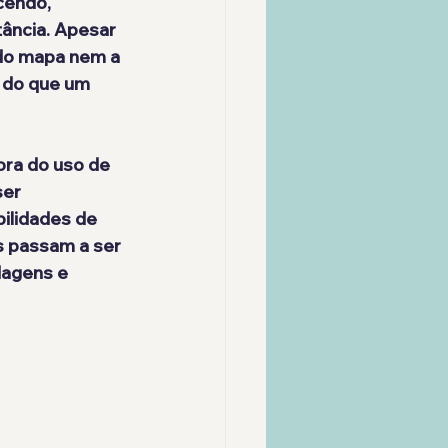
endo, 
ância. Apesar 
do mapa nem a 
 do que um 
ora do uso de 
er 
ilidades de 
s
 passam a ser 
dagens e 