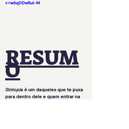
v=w6qDDw5ut-M
RESUM
O
Sintopia
 é um daqueles que te puxa 
para dentro dele e quem entrar na 
proposta dificilmente sairá 
indiferente. Sua curva de 
aprendizado exige dedicação, 
alguns sistemas poderiam ser mais 