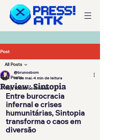
Post
All Posts
@brunosbom
All Posts
18 de mai.
4 min de leitura
Review: Sintopia
Veja todos os reviews
Entre burocracia 
infernal e crises 
humunitárias, Sintopia 
transforma o caos em 
diversão