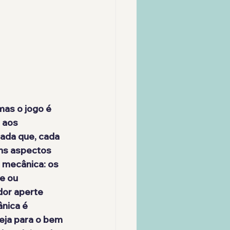
as o jogo é 
 aos 
nada que, cada 
uns aspectos 
l mecânica: os 
e ou 
dor aperte 
nica é 
eja para o bem 