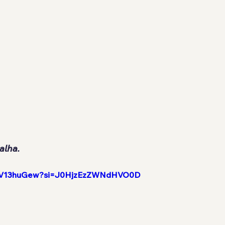
alha.
EUDV13huGew?si=J0HjzEzZWNdHVO0D