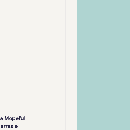
a 
Mopeful 
erras e 