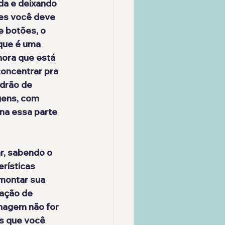
da e deixando 
es você deve 
 botões, o 
que é uma 
ora que está 
concentrar pra 
drão de 
gens, com 
na essa parte 
r, sabendo o 
rísticas 
montar sua 
ação de 
onagem não for 
as que você 