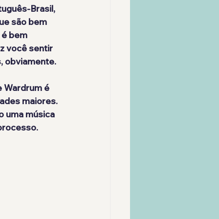
uguês-Brasil, 
que são bem 
e é bem 
 você sentir 
, obviamente. 
de Wardrum é 
dades maiores. 
do uma música 
 processo.