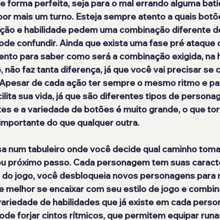
e forma perfeita, seja para o mal errando alguma bati
por mais um turno. Esteja sempre atento a quais botõ
 ação e habilidade pedem uma combinação diferente de
ode confundir. Ainda que exista uma fase pré ataque 
ento para saber como será a combinação exigida, na h
 não faz tanta diferença, já que você vai precisar se 
. Apesar de cada ação ter sempre o mesmo ritmo e pa
ilita sua vida, já que são diferentes tipos de persona
tes e a variedade de botões é muito grande, o que tor
importante do que qualquer outra.
sa num tabuleiro onde você decide qual caminho toma
eu próximo passo. Cada personagem tem suas caracte
go do jogo, você desbloqueia novos personagens para 
e melhor se encaixar com seu estilo de jogo e combin
 variedade de habilidades que já existe em cada pers
pode forjar cintos rítmicos, que permitem equipar run