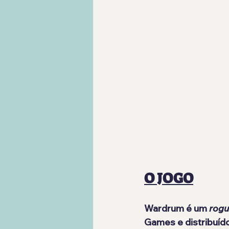
O JOGO
Wardrum é um 
rogu
Games 
e distribuíd