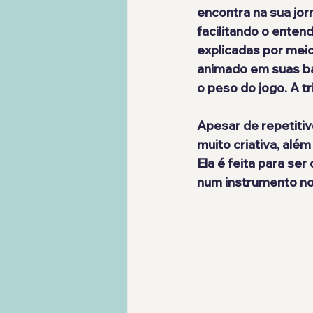
encontra na sua jor
facilitando o ente
explicadas por meio
animado em suas bat
o peso do jogo. A t
Apesar de repetitiv
muito criativa, alé
Ela é feita para s
num instrumento nov