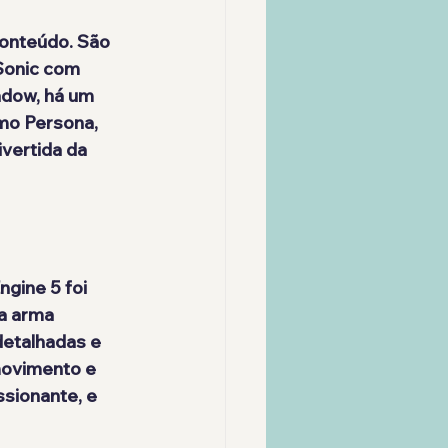
onteúdo. São 
Sonic com 
adow, há um 
mo Persona, 
vertida da 
gine 5 foi 
a arma 
etalhadas e 
ovimento e 
ssionante, e 