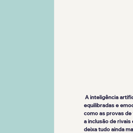
 A inteligência artificial é desafiadora na medida certa, proporcionando competições 
equilibradas e emo
como as provas de 
a inclusão de rivai
deixa tudo ainda mai