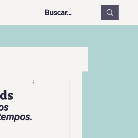
lds
os 
 tempos.