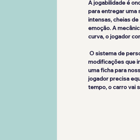
A jogabilidade é on
para entregar uma 
intensas, cheias de
emoção. A mecânica 
curva, o jogador c
 O sistema de personalização dos veículos é profundo. Desde ajustes estéticos até 
modificações que i
uma ficha para noss
jogador precisa equ
tempo, o carro vai 