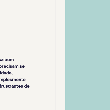
sa bem 
 precisam se 
idade, 
simplesmente 
 frustrantes de 