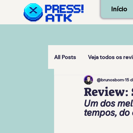
Início
All Posts
Veja todos os rev
@brunosbom
15 d
Review: 
Um dos melh
tempos, do 