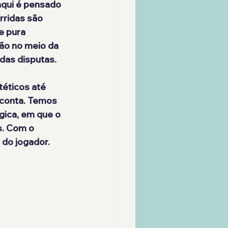
aqui é pensado 
rridas são 
e pura 
ão no meio da 
das disputas.
conta. Temos 
gica, em que o 
s. Com o 
 do jogador.