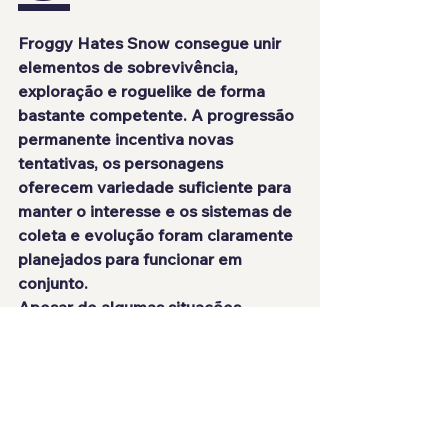
Froggy Hates Snow consegue unir 
elementos de sobrevivência, 
exploração e roguelike de forma 
bastante competente. A progressão 
permanente incentiva novas 
tentativas, os personagens 
oferecem variedade suficiente para 
manter o interesse e os sistemas de 
coleta e evolução foram claramente 
planejados para funcionar em 
conjunto.
Apesar de algumas situações 
frustrantes envolvendo o rolamento 
defensivo, o restante da experiência 
demonstra um nível elevado de 
cuidado. Os mapas incentivam a 
curiosidade, os desafios aumentam 