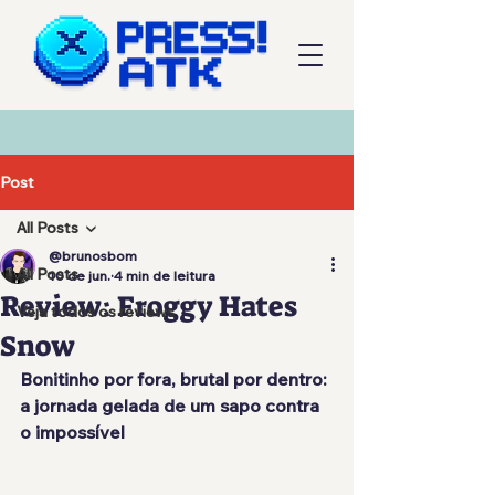
Post
All Posts
@brunosbom
All Posts
10 de jun.
4 min de leitura
Review: Froggy Hates
Veja todos os reviews
Snow
Bonitinho por fora, brutal por dentro: 
a jornada gelada de um sapo contra 
o impossível