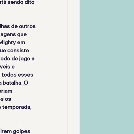
tá sendo dito 
lhas de outros 
onagens que 
 Mighty em 
ue consiste 
odo de jogo a 
veis e 
o todos esses 
 batalha. O 
riam 
s os 
e temporada, 
tirem golpes 