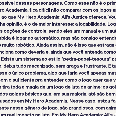
ossível desses personagens. Como esse não é o prim
 Academia, fica difícil não comparar com os jogos a
ao que My Hero Academia: All's Justice oferece. Vou 
a opinião, é o de maior interesse: a jogabilidade. Log
as opções de controle, sendo eles um manual e um aut
ida é jogar no automático, mas não consigo entende
 muito robótico. Ainda assim, não é isso que estraga a
nciona como deveria e, ainda que você entenda como 
 Existe um sistema ao estilo "pedra-papel-tesoura" p
, deixa tudo mecanizado, sem graça e frustrante. E tu
osse o único problema, algo que faria você apenas mas
 bom o suficiente pra entender como o jogo quer que v
 tira toda a magia de um jogo de luta de anime: os gol
 dos golpes básicos que, em sua maioria, até são bem 
 usados em My Hero Academia. Nesse caso, estou fa
ente nesse gênero de jogo, são grandiosos, com ani
 um real impacto na luta. Em My Hero Academia: All's 