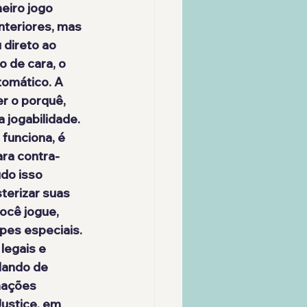
eiro jogo 
nteriores, mas 
direto ao 
o de cara, o 
omático. A 
r o porquê, 
 jogabilidade. 
funciona, é 
ara contra-
do isso 
terizar suas 
ocê jogue, 
pes especiais. 
legais e 
lando de 
mações 
Justice, em 