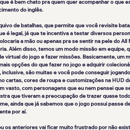
o que é bem chato pra quem quer acompanhar o que es
cimento do inglês.
ivo de batalhas, que permite que você revisite bata
ue é legal, já que te incentiva a testar diversos pers
olocaria a mão ou apenas pra se sentir na pele do All
ria. Além disso, temos um modo missão em equipe, q
e virtual do jogo e fazer missões. Basicamente, um m
mais opções do que fazer no jogo e adquirir colecioná
 inclusive, são muitas e você pode conseguir jogand
o cartas, cores de roupa e customizações na HUD da
em vasto, com personagens que eu nem pensei que se
ostra que tiveram a preocupação de trazer quase todo
me, ainda que já sabemos que o jogo possui passe d
ente por aí.
u os anteriores vai ficar muito frustrado por não exis