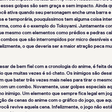
 esses golpes são sem graça e sem impacto. Ainda qu
ocê ativa quando seu personagem enche uma barra e 
a e temporária, pouquíssimos tem alguma coisa inte
rma, como é o exemplo do Tokoyami. Juntamente co
que mesmo com elementos como prédios e pedras caí
 e combos que são interrompidos por micro desníveis
elizmente, o que deveria ser a maior atração peca mui
esar de bem fiel com a cronologia do anime, é feita d
o que muitas vezes é só chato. Os inimigos são desa
 que bater três vezes mais neles para tirar o mesmo
 com um combo. Novamente, usar golpes especiais aq
no inimigo. Um elemento que sempre fica legal em jo
ão de cenas do anime com o gráfico do jogo, que aqu
cê revive aquela cena. Infelizmente, o jogo não est