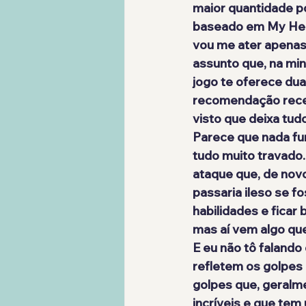
maior quantidade p
baseado em My Hero
vou me ater apenas 
assunto que, na minh
jogo te oferece du
recomendação receb
visto que deixa tudo
Parece que nada fu
tudo muito travado.
ataque que, de novo
passaria ileso se f
habilidades e ficar
mas aí vem algo que
E eu não tô falando
refletem os golpes
golpes que, geralm
incríveis e que tem