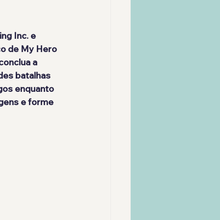
ing Inc.
 e 
co de My Hero 
conclua a 
des batalhas 
gos enquanto 
gens e forme 