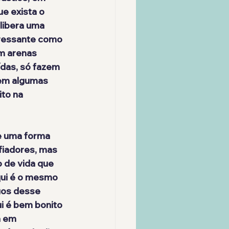
e exista o 
libera uma 
ressante como 
m arenas 
das, só fazem 
 em algumas 
to na 
e uma forma 
fiadores, mas 
 de vida que 
ui é o mesmo 
gos desse 
i é bem bonito 
á em 