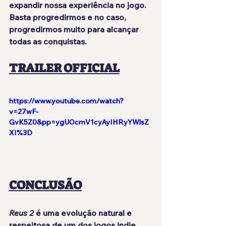
expandir nossa experiência no jogo. 
Basta progredirmos e no caso, 
progredirmos muito para alcançar 
todas as conquistas.
TRAILER OFFICIAL
https://www.youtube.com/watch?
v=27wF-
GvK5Z0&pp=ygUOcmV1cyAyIHRyYWlsZ
XI%3D
CONCLUSÃO
Reus 2
 é uma evolução natural e 
respeitosa de um dos jogos indie 