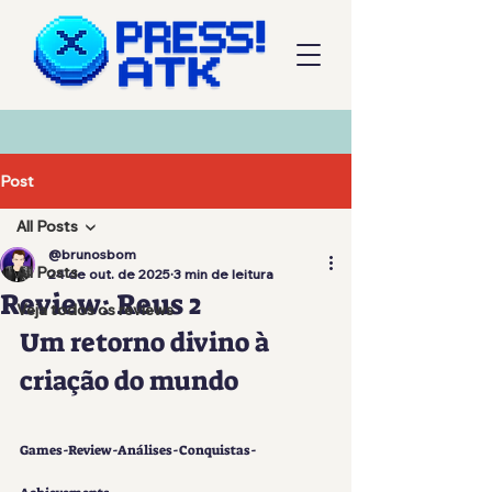
Post
All Posts
@brunosbom
All Posts
24 de out. de 2025
3 min de leitura
Review: Reus 2
Veja todos os reviews
Um retorno divino à 
criação do mundo
Games-Review-Análises-Conquistas-