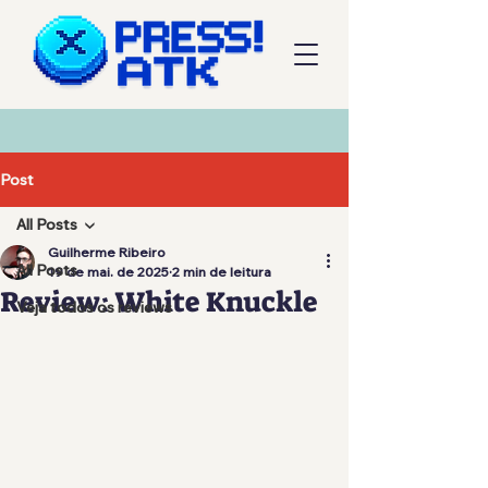
Post
All Posts
Guilherme Ribeiro
All Posts
19 de mai. de 2025
2 min de leitura
Review: White Knuckle
Veja todos os reviews