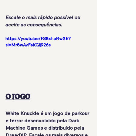
Escale o mais rápido possível ou 
aceite as consequências.
https://youtu.be/FS8xl-aRwXE?
si=Mr8wAvFeKGlj926s
O JOGO
White Knuckle é um jogo de parkour 
e terror desenvolvido pela Dark 
Machine Games e distribuído pela 
DreadXP. Escale os mais diversos e 