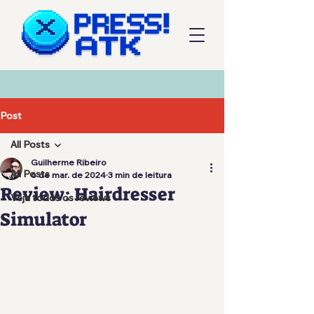
Post
All Posts
Guilherme Ribeiro
All Posts
6 de mar. de 2024
3 min de leitura
Review: Hairdresser
Veja todos os reviews
Simulator